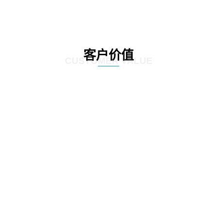
客户价值
CUSTOMER VALUE
01
通过定制化的咨询服务，制定符合客户实际情况的IT发展策略和实施方案，为客
户提供更有效的IT解决方案。
02
网思科技的服务不仅提供IT咨询，还能执行和监控策略实施的过程，并在必要时
对策略和方案进行调整，以确保长期的落实和卓越的结果。
03
IT咨询服务不仅仅是提供策略和方案，更重要的是要为实施提供具体的落地举措
和工作计划。网思科技的服务能够将IT发展策略和方案落地，提供具体的实施计
划、流程和步骤，帮助客户更好地规划IT改造管理方式。