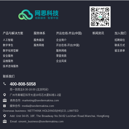
产品与解决方案
服务体系
开云在线-开云(中国)
新闻资讯
加入我们
人工智能
服务级别
企业简介
招聘岗位
数字孪生
服务网络
开云在线-开云(中国)
联系方式
数字化转型解
服务网络
留言表单
安全服务
荣誉资质
运维服务
企业风采
技术咨询服务
联系我们
400-808-5058
周一到周五9:30-18:00 (北京时间）
广州市黄埔区科学大道18号芯大厦B2栋1-2层
商务合作: marketing@sevilermakina.com
媒体合作: media@sevilermakina.com
Overseas business: NETTHINK HOLDINGS(HK)CO.,LIMITED
Add: Unit 04-05, 16F, The Broadway No.54-62 Lockhart Road,
Wanchai, HongKong
Email: sinontt_business@sevilermakina.com