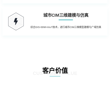
城市CIM三维建模与仿真
综合GIS+BIM+AIoT技术，进行城市CIM三维模型建模与广域仿真
客户价值
CUSTOMER VALUE
01
提升运营效率：通过引入先进的物联网技术，实现园区内设备的远程监控和自
动控制，降低人工干预成本，提高管理效率；利用大数据分析技术，对园区运
营数据进行深入挖掘，为管理层提供决策支持，优化资源配置。