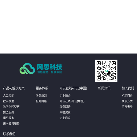
02
能耗与环境管理：提供整体园区的能耗监控板块，对园区内整个区域的用电、
用水等能源耗散情况进行分类分项的统计，实现社区内涵盖水、电、汽、燃
气、热力等全能源介质的能耗数据自动采集、实时监控、能耗动态分析、能源
结构优化的全面管理；建立科学、完善的能耗指标和能源评价体系，加强能源
03
使用的计划性、提高能源利用率、均衡能源负荷。
资产管理：对园区内各类资产进行实时监控，包括基础设施、办公设备、动环
设备、水电管路、IT设备等，系统随时调取查看各类设备的运行状态信息。当设
备发生告警时，通过短信、微信消息等方式推送给管理人员，进而在系统的3D
场景中快速定位故障设备，帮助运维人员及时解决问题。
产品与解决方案
服务体系
开云在线-开云(中国)
新闻资讯
加入我们
人工智能
服务级别
企业简介
招聘岗位
数字孪生
服务网络
开云在线-开云(中国)
联系方式
数字化转型解
服务网络
留言表单
安全服务
荣誉资质
运维服务
企业风采
技术咨询服务
联系我们