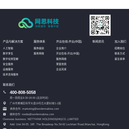
产品与解决方案
服务体系
开云在线-开云(中国)
新闻资讯
加入我们
人工智能
服务级别
企业简介
招聘岗位
数字孪生
服务网络
开云在线-开云(中国)
联系方式
数字化转型解
服务网络
留言表单
安全服务
荣誉资质
运维服务
企业风采
技术咨询服务
联系我们
400-808-5058
周一到周五9:30-18:00 (北京时间）
广州市黄埔区科学大道18号芯大厦B2栋1-2层
商务合作: marketing@sevilermakina.com
媒体合作: media@sevilermakina.com
Overseas business: NETTHINK HOLDINGS(HK)CO.,LIMITED
Add: Unit 04-05, 16F, The Broadway No.54-62 Lockhart Road,
Wanchai, HongKong