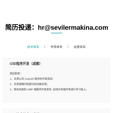
简历投递：hr@sevilermakina.com
技术体系
市场体系
运营体系
U3D程序开发（成都）
岗位职责：
1、负责公司 Unity3D 程序的开发测试；
2、负责逻辑代码部分的功能实现；
3、除去目前的 UWP 端程序开发发布, 后续对多端开发进行学习投入。
岗位要求：
1、全日制本科相关专业，具有相关开发经验?年以上；