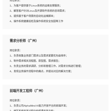
岗位职责：
4、在剪辑上会思考，有一定编导思维；
1、为客户提供基于Linux系统的运维支撑服务；
5、踏实， 勤奋，愿意在工作中不断学习，提高自我；
2、解答客户针对Linux及开源软件系统的咨询需求；
6、能与同事友好相处。
3、提供基于客户场景的自动化运维脚本；
4、操作系统健康巡检及操作系统安全加固等工作
岗位要求：
需求分析师（广州）
1、全日制本科计算机相关专业毕业，3年以上相关工作经验；
2、精通linux操作系统的运行维护，具有故障处理的能力
岗位职责：
3、熟练使用脚本语言，shell/python任一种，熟练使用Ansible
1、负责收集业务部门需求以及需求紧要优先级排序；
4、熟悉linux常见服务、中间件的基本原理、部署以及故障处理，如：Mysql、
2、制作需求相关流程图、原型图、需求报告；
Apache、Nginx、Zabbix、Kafka等
3、负责业务的需求调研、分析和管理工作，对需求文档进行管理；
5、熟悉主流虚拟化技术，如：VMware、KVM
4、发现业务操作流程中的痛点，并提出对应的解决方案；
6、具备网络方面的基础知识，熟悉常见的网络协议，如TCP/IP，转发原理，路由优
5、完成其他上级领导交予的任务和工作。
先级等
7、了解容器技术，熟悉docker或podman
8、有良好的文档编写能力和沟通能力，有RHCE证书优先
前端开发工程师（广州）
岗位要求：
1、本科以上学历，一年以上需求分析相关经验者优先；
岗位职责：
2、熟悉产品及需求规划工具，如:Axure、Xmind、MS Project等；
1、负责公司AlphaMind AI能力开放平台的前端开发；
3、具备良好的交流协调能力，有较强的责任感、工作积极主动；
2、编写系统开发过程中的相遇开发文档；