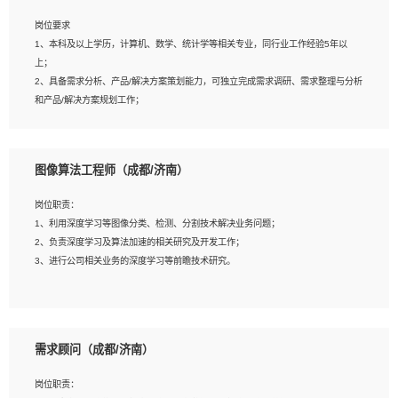
岗位要求
岗位要求：
1、本科及以上学历，计算机、数学、统计学等相关专业，同行业工作经验5年以
1、全日制统招本科及以上学历，计算机相关专业毕业，5年以上开发工作经验；
上；
2、具有扎实的java编程功底和良好的编码习惯，有分布式、多线程及高并发系统开
2、具备需求分析、产品/解决方案策划能力，可独立完成需求调研、需求整理与分析
发经验和性能调优经验尤佳；熟悉JVM调优；掌握基础中间件、基础架构方案和云
和产品/解决方案规划工作；
平台、云产品功能特性，熟练使用相关平台的功能和了解其背后实现机制；
3、逻辑缜密，对用户产品/解决方案体验敏感，对数据敏感，有产品/解决方案意
3、精通主流开发框架经验，精通一门主流开发语言；熟悉主流开源框架源码；
识，有主见，以数据为驱动，以结果为导向；
4、具有一定的大中型项目参与经验，有中间件、基础组件和框架的研发经验，具备
4、具有丰富的AI产品/解决方案解决方案经验，能够针对客户的需求，快速响应输出
研发管理流程建设经验；
图像算法工程师（成都/济南）
相关的解决方案，包括视频分析、图像识别、NLP、OCR、机器学习等；
5、熟悉Spring、Mybatis等开源框架和常用apache组件,熟悉Web服务端开发的各
5、具备AI技术背景，掌握TensorFlow、PyTorch、Spark MLlib、SK-Learn等常见
种常用框架和技术Springboot、Shiro、springcloud等；熟悉Linux常用命令和了解
岗位职责：
AI算法框架，对人脸识别、目标检测、图像识别、OCR、NLP等AI算法有深刻理
常用脚本语言，较丰富的线上系统运维经验，复杂问题排查思路清晰。
1、利用深度学习等图像分类、检测、分割技术解决业务问题；
解。具有AI平台级产品/解决方案从业经验者优先。具有大数据技术背景者优先；
2、负责深度学习及算法加速的相关研究及开发工作；
6、具备良好的客户意识与沟通能力，善于学习思考、创新与团队协作，认真负责、
3、进行公司相关业务的深度学习等前瞻技术研究。
执行力与抗压力强。
岗位要求：
1、统招本科以上学历，图形图像、计算机或数学相关专业；
需求顾问（成都/济南）
2、2年以上图像处理开发经验，熟悉python和spark开发；
3、熟练使用TensorFlow、Theano、Keras 及 Caffe 任意一种主流深度学习框架搭
岗位职责：
建深度学习系统环境；