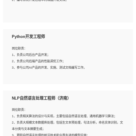
4、有较强的系统需求分析、文档编写能力、沟通能力；
5、具备与多团队合作的经验，良好团队协作精神；
岗位要求：
1、全日制本科及以上学历，计算机相关专业毕业，一年以上前端开发工作经验；
2、熟练掌握HTML、CSS、JavaScript等web相关技术；
Python开发工程师
3、熟悉react/vue/angular任何一种前端框架，熟悉react优先；
4、熟悉webpack配置和git操作；
岗位职责：
5、善于沟通，具有团队意识；
1、负责公司后台产品开发；
2、负责公司后端产品的性能调优工作；
3、参与公司AI产品的开发、实施、测试文档编写工作。
岗位要求:
1、计算机相关专业，本科及以上学历，2年以上后端开发经验，有过运营商项目经
NLP自然语言处理工程师（济南）
验的更佳；
2、熟练python编程语言，熟悉服务端开发流程，熟悉常见的算法和数据结构；
岗位职责：
3、熟悉数据库开发，熟悉Mysql、Oracle、MongoDb数据库应用开发其中一种；
1、负责相关算法的设计与实现，主要包括自然语言处理、通用机器学习算法；
4、熟悉Python Wed框架（Django/Flask...）代码能力优秀，熟悉编码规范和具备
2、负责大规模文本数据库处理，包括生文本预处理，句法分析，命名实体识别，文
良好的文档编写能力）；
本分类与文本摘要生成；
5、沟通表达能力强，具备团队协作能力。
3、跟踪自然语言处理的前沿技术和业界先进的模型应用；