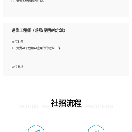
3、负责系统问题的处理。
5、必须有实际的生产环境系统维护经验。
6、有中国移动安全态势系统相关项目经验优先考虑。
岗位要求：
1、精通java编程，熟悉vue和jsp编程；
运维工程师（成都/昆明/哈尔滨）
2、熟悉linux命令；
3、熟练使用springmvc、springcloud、webservice等框架进行开发；
岗位职责：
4、熟练使用oracle、mysql进行开发；
1、负责AI平台和AI应用的的运维工作。
5、熟悉流程开发如使用activiti；
6、计算机相关专业本科以上学历，3年以上开发工作经验。
岗位要求：
1、计算机相关专业，大专以上学历，2年以上开发运维工作经验；
2、必须具备的能力：有丰富的运维开发和K8S运维经验；熟悉K8S、Git、docker
等相关工具使用；熟练掌握Linux环境下的Shell语言 ；工作责任感强、具有良好的
沟通能力、服务意识；
3、掌握Linux环境下的Python编程语言；
社招流程
4、掌握DevOps思想、方法和流程。Jenkins工具使用；
SOCIAL RECRUITMENT PROCESS
5、掌握常见中间件配置与优化，如mysql、nginx等；
6、掌握服务器的维护，熟悉linux系统的常用操作；
7、掌握和第三方系统API接口的维护操作，和安全漏洞扫描的修复工作。