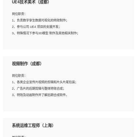
UE4技术美术（成都）
2、熟练掌握 Unity3D 程序开发，精通 C# 语言开发；
3、具有大量插件的使用调试经历，开发测试过 UWP 端程序者优先；
岗位职责：
4、有良好的沟通能力和团队合作意识；
1、负责数字孪生数据可视化的特效制作；
5、开发过 HoloLens 程序者优先。
2、参与公司 UE4 项目的支援开发；
3、特殊情况下参与3D模型 制作及其他相关制作；
岗位要求：
1、全日制本科以上学历，美术、动画相关专业毕业，具有相关效果制作经验2年以
视频制作（成都）
上；
2、熟练掌握 Particle 或 Niagara 制作特效模块；
岗位职责：
3、想象力丰富, 有一定的艺术审美深度；
1、各类企业宣传片视频的剪辑和片头片尾包装；
4、有良好的场景特效搭建功底；
2、广告片的后期剪辑与整体特效合成；
5、熟悉 3Ds Max 或者 Maya；
3、特效及动画制作并了解后期合成软件。
6、有良好的沟通能力和团队合作意识；
7、参与过建筑结构表现相关项目者优先
岗位要求：
1、热爱影视，责任心强，有强烈的兴趣和后期制作的主观能动性；
系统运维工程师（上海）
2、熟练使用After Effect、Photo Shop、熟练掌握视频剪辑和特效包装软件；
3、能对影片后期进行整体调色控制，具备一定审美感；