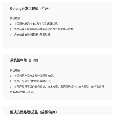
1、本科以上相关专业毕业，拥有三年以上相关数据工作经验经验。
Golang开发工程师（广州）
2、熟悉PostgreSQL、redis、MongoDB、ElasticSearch等开源数据库运维管理，
拥有开发经验优先。
岗位职责：
3、熟悉Oracle、MySQL、SQLServer中一种或多种优先。
1、负责服务端的API以及平台设计跟实现；
4、熟悉Hadoop、HBASE、Spark等大数据平台优先。
2、负责与保证服务端的高性能实现以及并发管理与控制；
5、熟悉linux或任意一种unix操作系统，如有较强操作系统侧工作经验者优先。
3、负责配合前端界面进行功能对接；
6、具备丰富的项目实施经验，较强的自我学习能力。
7、责任心强，为人友好，沟通能力强，具有良好的团队意识。
岗位要求：
1、本科及以上学历，计算机相关专业；
系统架构师（广州）
2、1年以上Golang开发工作经验，能独立完成相应项目开发；
3、基础扎实、熟悉数据结构与算法，熟悉多线程、多进程、IO复用等并发编程思维
岗位职责：
与实现，熟悉常用开源框架及设计模式；
1、负责自研产品开发及开发团队管理；
4、熟悉Golang、连接池、消息队列等组件使用、熟悉后端开发、测试、调试流程
2、负责产品和平台的系统架构设计；
跟工具使用；
3、参与产品与项目的业务分析、技术方案、系统架构设计、技术选型、技术攻关与
5、对技术有激情，喜欢钻研，能快速接受和掌握新技术，学习能力和工作责任心
核心功能设计与实现；
强，良好的沟通表达能力和团队协作能力。
4、根据业务及技术发展，做前瞻性的技术分析、研究及应用；
5、根据业务架构设计与业务需求，上接业务设计下接系统设计，编写系统概要设
计，指导技术骨干进行系统详细设计。
解决方案经理/总监（成都/济南）