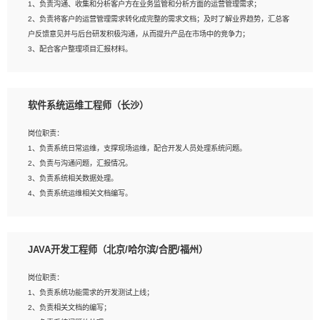
1、负责沟通、收集和分析客户方在业务监管和分析方面的运营管理需求；
4、熟悉OPENCV、HALCON等常用图像处理软件，熟练进行图像处理；
2、负责将客户的运营管理需求转化成完整的需求文档；及时了解业界趋势，汇总客
5、熟悉主流的分类算法、聚类算法和关联分析算法原理，能熟练使用神经网络算法
户反馈意见并与后台研发积极沟通，从而提升产品在市场中的竞争力；
的进行业务建模；
3、配合客户整理项目汇报材料。
6、对OCR领域有深入的研究，熟悉模型调参，压缩和整型化方法；
7、熟悉mysql、oracle、MongoDB、redis等其中一种数据库使用。
岗位要求：
软件系统运维工程师（长沙）
1、3年以上运营或解决方案的工作经验。
2、具备良好的逻辑能力、沟通能力和文字处理能力，能够从海量数据中发现关键特
岗位职责：
征，可独立提出完整的优化方案,并推动方案执行达成结果；熟练使用PPT、
1、负责系统日常运维，支撑现场运维，配合开发人员处理系统问题。
WORD、EXCEL等办公软件；
2、负责与沟通问题，汇报情况。
3、深入理解公司各项AI产品和技术信息；具有较强的文档编写能力，能独立撰写
3、负责系统相关数据处理。
PPT、方案建议书等，面试时需携带个人制作的专业PPT文件进行展示。
4、负责系统运维相关文档编写。
5、负责现场对接客户，沟通事项。
JAVA开发工程师（北京/哈尔滨/合肥/福州）
岗位要求：
1、计算机相关专业本科以上学历，1年以上软件系统运维经验。
岗位职责：
2、精通linux命令。
1、负责系统功能需求的开发测试上线；
3、熟悉oracle、mysql 数据库。
2、负责相关文档的编写；
4、善于沟通，具有良好的团队合作精神和协作能力。