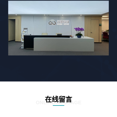
在线留言
ONLINE MESSAGE