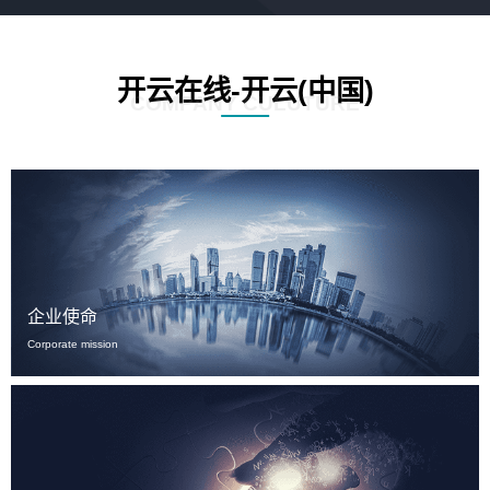
开云在线-开云(中国)
COMPANY CULUTURE
企业使命
Corporate mission