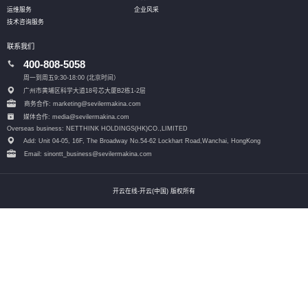
运维服务
企业风采
技术咨询服务
联系我们
400-808-5058
周一到周五9:30-18:00 (北京时间）
广州市黄埔区科学大道18号芯大厦B2栋1-2层
商务合作: marketing@sevilermakina.com
媒体合作: media@sevilermakina.com
Overseas business: NETTHINK HOLDINGS(HK)CO.,LIMITED
Add: Unit 04-05, 16F, The Broadway No.54-62 Lockhart Road,
Wanchai, HongKong
Email: sinontt_business@sevilermakina.com
开云在线-开云(中国) 版权所有